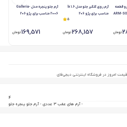
و قطعه
آرم روی گلگیر جلو مدل 1.6 lx
آرم جلو پنجره مدل Galleria-
آرم ج
 مدل ARM-SOREN-
مناسب برای پژو 206
2006 مناسب برای پژو 206
5
سمند
برای پژو
169,571
268,157
2
تومان
تومان
تومان
4
- آرم های عقب 3 عددی - آرم جلو پنجره جلو