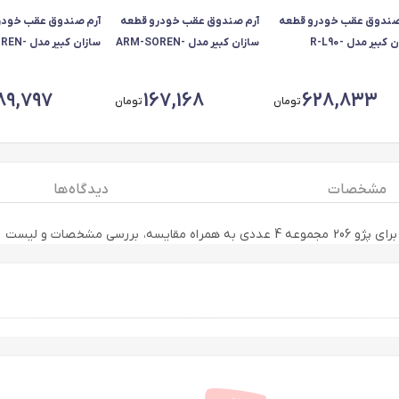
صندوق عقب خودرو قطعه
آرم صندوق عقب خودرو قطعه
آرم صندوق عقب خودر
سازان کبیر مدل R-L90-
سازان کبیر مدل ARM-SOREN-
سازان کبیر
1030126 مناسب برای رنو L90
30831 مناسب برای سمند
30832 مناسب برای 
ه آرم جلو
سورن پلاس
سورن پلاس مجموعه 3 عددی
89,797
167,168
628,833
تومان
تومان
مشخصات
دیدگاه ها