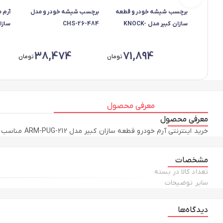
برچسب شیشه خودرو قطعه
برچسب شیشه خودرو مدل
آرم 
سازان کبیر مدل KNOCK-
CHS-26-484
MAGICAR
بسته 2 عددی به همرا
38,474
71,894
تومان
تومان
معرفی محصول
معرفی محصول
خرید اینترنتی آرم خودرو قطعه سازان کبیر مدل ARM-PUG-212 مناسب برای پژو 206 مجموعه 4 عددی به همراه مقایسه، بررسی مشخصات و لیست قیمت امروز در فروشگاه اینترنتی دیجی‌فای
مشخصات
تعداد کالا در بسته
سایر توضیحات
دیدگاه‌ها