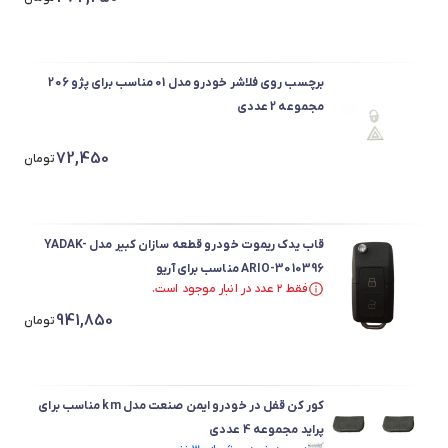
برچسب روی فلاشر خودرو مدل 01 مناسب برای پژو 206
مجموعه 2 عددی
72,450
تومان
قاب یدک ریموت خودرو قطعه سازان کبیر مدل YADAK-
ARIO-3010396 مناسب برای آریو
فقط ۲ عدد در انبار موجود است.
فقط ۲ عدد در انبار موجود است.
941,850
تومان
کور کن قفل در خودرو ایمن صنعت مدل km مناسب برای
پراید مجموعه 4 عددی