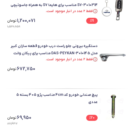
S7-3010314 مناسب برای هایما S7 به همراه جاسوئیچی
فقط ۲ عدد در انبار موجود است.
فقط ۲ عدد در انبار موجود است.
1,200,071
21
%
تومان
1,527,959
دستگیره بیرونی جلو راست درب خودرو قطعه سازان کبیر
مدل DAS-PEYKAN-3010145 مناسب برای پیکان وانت
فقط ۲ عدد در انبار موجود است.
فقط ۲ عدد در انبار موجود است.
672,750
تومان
پیچ صندلی خودرو کد 4cm مناسب پژو 405 بسته 5
عددی
69,950
20
%
تومان
87,437