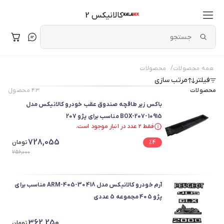
کالانیکس 2
/
همه محصولات
محصولات
فیلتر
مرتب سازی
محصولات
۴۳
محصول
باکس زیر طاقچه صندوق عقب خودرو کالانیکس مدل
BOX-207-10915 مناسب برای پژو 207
فقط ۲ عدد در انبار موجود است.
فقط ۲ عدد در انبار موجود است.
728,055
4
%
تومان
756,000
آرم خودرو کالانیکس مدل ARM-405-30418 مناسب برای
پژو 405 مجموعه 5 عددی
362,250
تومان