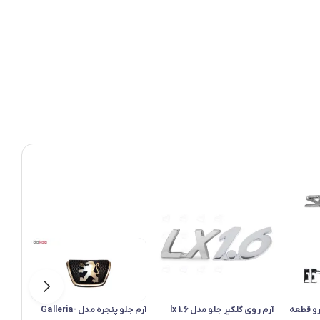
و قطعه
آرم روی گلگیر جلو مدل 1.6 lx
آرم جلو پنجره مدل Galleria-
آرم ج