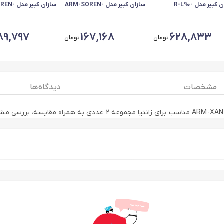
سازان کبیر مدل R-L90-
سازان کبیر مدل ARM-SOREN-
سازان کبیر
1030126 مناسب برای رنو L90
30831 مناسب برای سمند
30832 مناسب برای 
ه آرم جلو
سورن پلاس
سورن پلاس مجموعه 3 عددی
89,797
167,168
628,833
تومان
تومان
مشخصات
دیدگاه ها