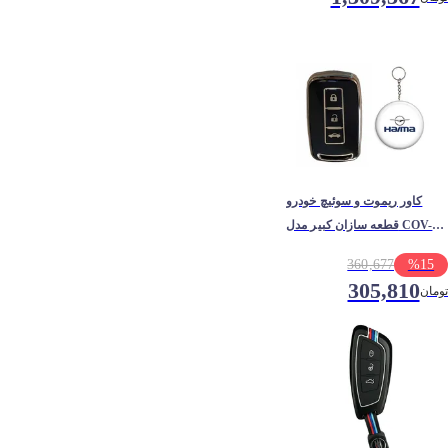
کاور ریموت و سوئیچ خودرو
قطعه سازان کبیر مدل COV-
HAIMA-3010205 مناسب برای
360,677
%
15
هایما S7 به همراه جاسوئیچی
305,810
تومان