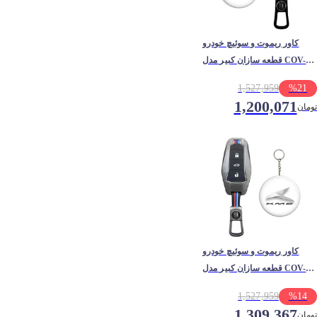
کاور ریموت و سوئیچ خودرو
قطعه سازان کبیر مدل COV-
FIDLITY-3010317 مناسب
1,527,959
%
21
برای فیدلیتی به همراه
1,200,071
تومان
جاسوئیچی
کاور ریموت و سوئیچ خودرو
قطعه سازان کبیر مدل COV-
X5-3010208 مناسب برای کی ام
1,527,959
%
14
سی X5 به همراه جاسوئیچی
1,309,367
تومان