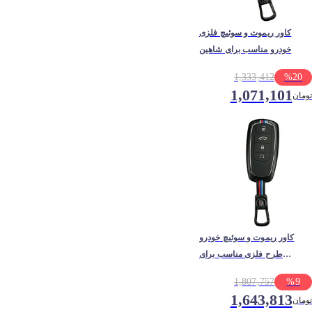
کاور ریموت و سوئیچ فلزی
خودرو مناسب برای شاهین
1,333,412
%
20
1,071,101
تومان
کاور ریموت و سوئیچ خودرو
طرح فلزی مناسب برای
فونیکس FX
1,807,757
%
9
1,643,813
تومان