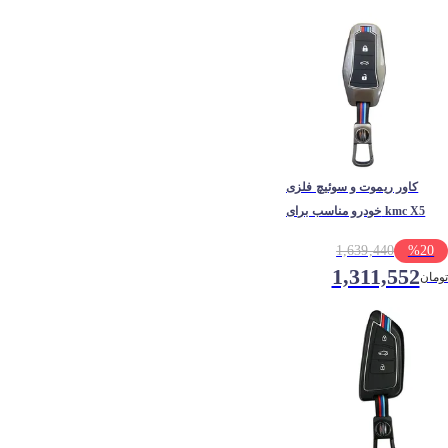
کاور ریموت و سوئیچ فلزی
خودرو مناسب برای kmc X5
1,639,440
%
20
1,311,552
تومان