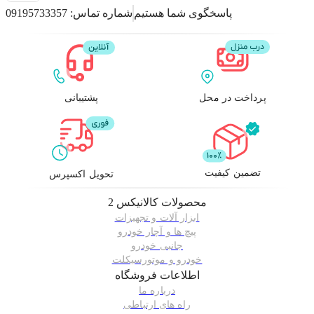
پاسخگوی شما هستیم
شماره تماس:
09195733357
پرداخت در محل
پشتیبانی
تضمین کیفیت
تحویل اکسپرس
محصولات
کالانیکس 2
ابزار آلات و تجهیزات
پیچ ها و آچار خودرو
جانبی خودرو
خودرو و موتورسیکلت
اطلاعات فروشگاه
درباره ما
راه های ارتباطی