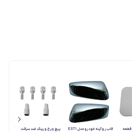
 قطعه
قاب رو آینه خودرو مدل ESTI
پیچ چرخ و رینگ ضد سرقت
درب ب