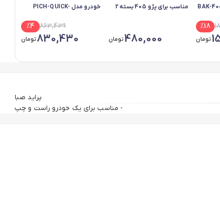
مدل BAK-405-519
مناسب برای پژو 405 بسته 2
خودرو مدل PICH-QUICK-
م
عددی
3010134 مناسب برای کوییک
3010116 مناسب برا
%
4
863,439
%
18
1
مجموعه 6 عددی
830,430
480,000
1
تومان
تومان
تومان
پراید صبا
- مناسب برای یک خودرو راست و چپ