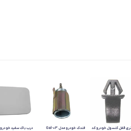
نری قفل کنسول خودرو کد
فندک خودرو مدل Gal-03
درب باک سفید خودرو