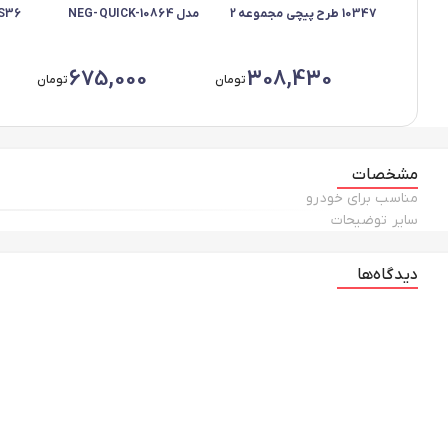
10347 طرح پیچی مجموعه 2
مدل NEG-QUICK-10864
عددی
مناسب برای کوییک بسته 80
دو ع
عددی
675,000
308,430
تومان
تومان
مشخصات
مناسب برای خودرو
سایر توضیحات
دیدگاه‌ها