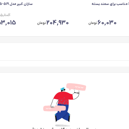
S36 مناسب برای سمند بسته
سازان کبیر 
ددی
مناسب برای پژو 405
85,804
53,015
204,930
60,030
تومان
تومان