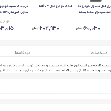
نری قفل کنسول خودرو کد
فندک خودرو مدل Gal-03
درب باک سفید خودرو
S36 مناسب برای سمند بسته
سازان کبیر 
ددی
مناسب برای پژو 405
85,804
53,015
204,930
60,030
تومان
تومان
مشخصات
دیدگاه ها
ضعیت نامناسبی است این قاب آینه بهترین و مناسب ترین راه حل برای رفع 
ما و یا هر مکانیکی قابل انجام است و نیازی به ابزارهای پیچیده و یا دانش