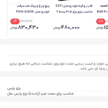
 قطعه
قاب رو آینه خودرو مدل ESTI
پیچ چرخ و رینگ ضد سرقت
درب ب
مدل BAK-405-519
مناسب برای پژو 405 بسته 2
خودرو مدل PICH-QUICK-
م
عددی
3010134 مناسب برای کوییک
3010116 مناسب برا
%
4
863,439
%
18
1
مجموعه 6 عددی
830,430
480,000
1
تومان
تومان
تومان
این موارد و کسب زیبایی مجدد خودروی شماست درحالی که هیچ نیازی
 ویژه ای نمی باشد.
پژو پارس
مناسب برای سمت چپ (راننده) پژو پارس سال