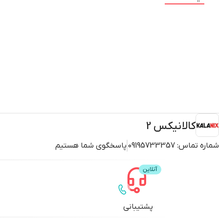
کالانیکس 2
شماره تماس:
09195733357
پاسخگوی شما هستیم
پشتیبانی