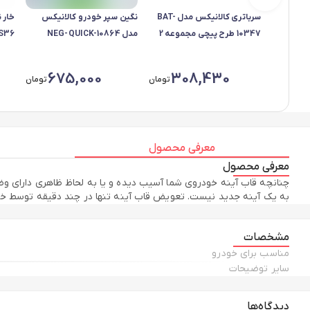
سرباتری کالانیکس مدل BAT-
نگین سپر خودرو کالانیکس
خار 
10347 طرح پیچی مجموعه 2
مدل NEG-QUICK-10864
عددی
مناسب برای کوییک بسته 80
دو ع
عددی
675,000
308,430
تومان
تومان
معرفی محصول
معرفی محصول
چنانچه قاب آینه خودروی شما آسیب دیده و یا به لحاظ ظاهری دارای و
به یک آینه جدید نیست. تعویض قاب آینه تنها در چند دقیقه توسط خود ش
مشخصات
مناسب برای خودرو
سایر توضیحات
دیدگاه‌ها