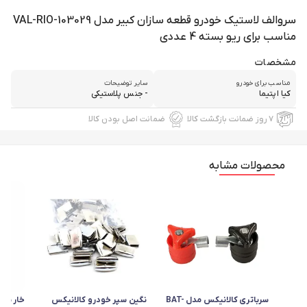
سروالف لاستیک خودرو قطعه سازان کبیر مدل VAL-RIO-103029
مناسب برای ریو بسته 4 عددی
مشخصات
مناسب برای خودرو
سایر توضیحات
کیا اپتیما
- جنس پلاستیکی
۷ روز ضمانت بازگشت کالا
ضمانت اصل بودن کالا
محصولات مشابه
سرباتری کالانیکس مدل BAT-
نگین سپر خودرو کالانیکس
خار نری