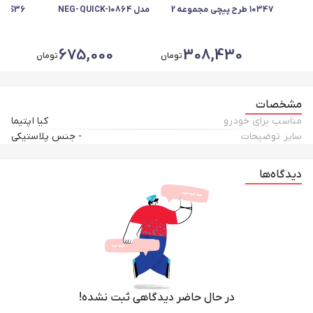
10347 طرح پیچی مجموعه 2
مدل NEG-QUICK-10864
S36
عددی
مناسب برای کوییک بسته 80
دو عدد
عددی
675,000
308,430
تومان
تومان
مشخصات
مناسب برای خودرو
کیا اپتیما
سایر توضیحات
- جنس پلاستیکی
دیدگاه‌ها
در حال حاضر دیدگاهی ثبت نشده!