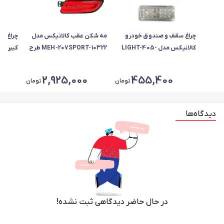
چراغ سقف و صندوق خودرو
مه شکن عقب کالانیکس مدل
چراغ س
کالانیکس مدل LIGHT-405-
MEH-207SPORT-10322 طرح
1066 مناسب برای پژو پارس
اسپرت مناسب برای پژو 207
3010168 مناسب برای 
بسته 3 عددی
مجموعه 2 عددی
2,925,000
455,400
تومان
تومان
دیدگاه‌ها
در حال حاضر دیدگاهی ثبت نشده!