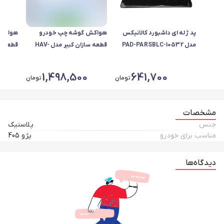
پد ژله ای داشبورد کالانیکس
هواکش گوشه چپ خودرو
هواکش 
مدل PAD-PARSBLC-10532
قطعه سازان کبیر مدل HAV-
مناسب برای پژو پارس
207-L30652 مناسب برای پژو
207
207
1,498,500
641,700
تومان
تومان
مشخصات
جنس
پلاستیک
مناسب برای خودرو
پژو 405
دیدگاه‌ها