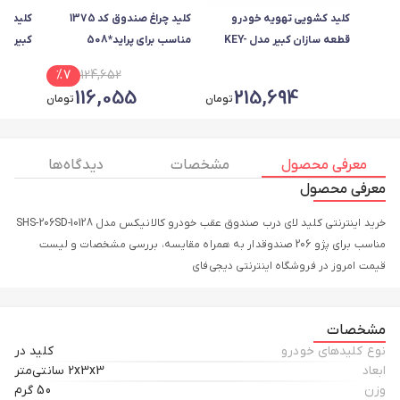
کلید کشویی تهویه خودرو
کلید چراغ صندوق کد 1375
کلید فل
قطعه سازان کبیر مدل KEY-
مناسب برای پراید*508
PRIDE-3010171 مناسب برای
30895 مناسب برای پیکا
%
7
124,652
پراید بسته 2 عددی
116,055
215,694
تومان
تومان
معرفی محصول
مشخصات
دیدگاه ها
معرفی محصول
خرید اینترنتی کلید لای درب صندوق عقب خودرو کالانیکس مدل SHS-206SD-10128
مناسب برای پژو 206 صندوقدار به همراه مقایسه، بررسی مشخصات و لیست
قیمت امروز در فروشگاه اینترنتی دیجی‌فای
مشخصات
نوع کلیدهای خودرو
کلید در
ابعاد
2x3x3 سانتی‌متر
وزن
50 گرم