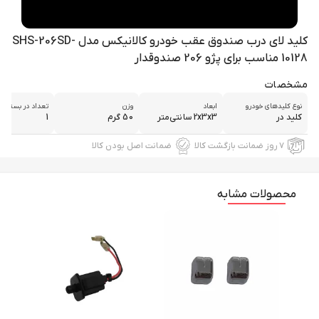
کلید لای درب صندوق عقب خودرو کالانیکس مدل SHS-206SD-
10128 مناسب برای پژو 206 صندوقدار
مشخصات
نوع کلیدهای خودرو
ابعاد
وزن
تعداد در بسته‌ب
کلید در
2x3x3 سانتی‌متر
50 گرم
1
۷ روز ضمانت بازگشت کالا
ضمانت اصل بودن کالا
محصولات مشابه