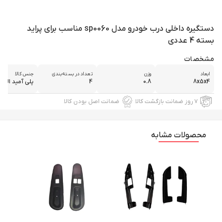
دستگیره داخلی درب خودرو مدل sp0060 مناسب برای پراید
بسته 4 عددی
مشخصات
ابعاد
وزن
تعداد در بسته‌بندی
جنس کالا
8x5x4
0.8
4
پلی آمید الیاف
۷ روز ضمانت بازگشت کالا
ضمانت اصل بودن کالا
محصولات مشابه