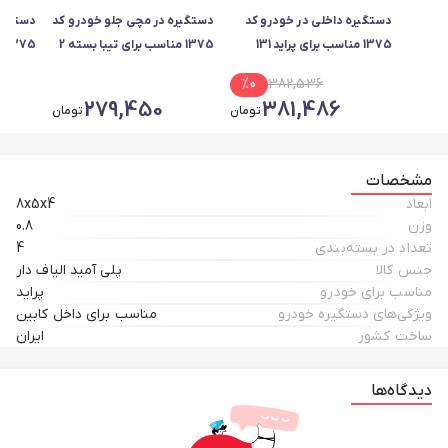
دستگیره داخلی در خودرو کد
دستگیره در مچی جلو خودرو کد
دستگیر
1375 مناسب برای پراید 131
1375 مناسب برای تیبا بسته 2
1375 مناسب برای پراید صبا
بسته 4 عددی
عددی
%
0
382,536
279,450
381,486
تومان
تومان
مشخصات
ابعاد
8x5x4
وزن
0.8
تعداد در بسته‌بندی
4
جنس کالا
پلی آمید الیاف دار
مناسب برای خودرو
پراید
ویژگی‌های دستگیره خودرو
مناسب برای داخل کابین
ساخت کشور
ایران
دیدگاه‌ها