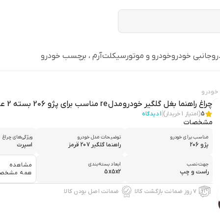
رو
جانبی خودرو
خودرو و موتورسیکلت
آرم ، برچسب خودرو
 خودرو
چراغ راهنما بغل گلگیر خودرو مدل re مناسب برای پژو 206 بسته 2 عددی
5
(امتیاز
1
خریدار)
1
دیدگاه
مشخصات
مناسب برای خودرو
توضیحات مدل خودرو
ویژگی‌های چراغ
پژو 206
راهنما گلگیر 207 قرمز
اسپرت
جهت نصب
ابعاد بسته‌بندی
مشاهده
راست و چپ
5x5x2
همه مشخص
۷ روز ضمانت بازگشت کالا
ضمانت اصل بودن کالا