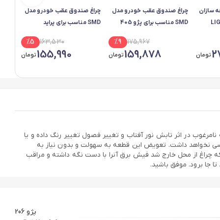
 سازان
چراغ صندوق عقب خودرو مدل
چراغ صندوق عقب خودرو مدل
چراغ 
LIG-
SMD مناسب برای پژو 405
SMD مناسب برای پراید
عددی*9
%
5
163,530
%
9
175,967
155,990
159,878
2
تومان
تومان
تومان
نامرغوب در اثر تابش نور آفتاب و تغییر فصول تغییر رنگ داده و یا
وسی نخواهد داشت. تعویض این قطعه به سهولت و بدون نیاز به
ه چراغ از محل خارج شد فیش برق آنرا با دست نگه داشته و مراقب
ا جا برود. موفق باشید.
پژو 206