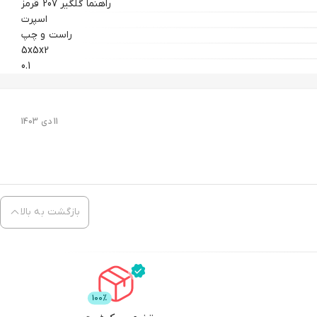
راهنما گلگیر 207 قرمز
اسپرت
راست و چپ
5x5x2
0.1
11 دی 1403
بازگشت به بالا