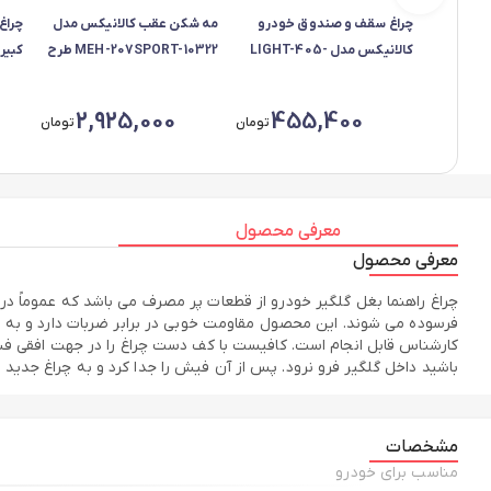
چراغ سقف و صندوق خودرو
مه شکن عقب کالانیکس مدل
چراغ
کالانیکس مدل LIGHT-405-
MEH-207SPORT-10322 طرح
1066 مناسب برای پژو پارس
اسپرت مناسب برای پژو 207
3010168 منا
بسته 3 عددی
مجموعه 2 عددی
2,925,000
455,400
تومان
تومان
معرفی محصول
معرفی محصول
چراغ راهنما بغل گلگیر خودرو از قطعات پر مصرف می باشد که عموماً در 
فرسوده می شوند. این محصول مقاومت خوبی در برابر ضربات دارد و به 
کارشناس قابل انجام است. کافیست با کف دست چراغ را در جهت افقی فش
باشید داخل گلگیر فرو نرود. پس از آن فیش را جدا کرد و به چراغ جدید و
مشخصات
مناسب برای خودرو