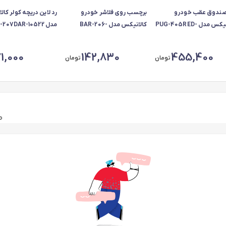
صندوق عقب خودرو
برچسب روی فلاشر خودرو
رد لاین دریچه کولر کا
کالانیکس مدل PUG-405RED-
کالانیکس مدل BAR-206-
مدل 207DAR-10522
1058 مناسب برای پژو 405
10288 مناسب برای پژو 206
مناس
 3 عددی
مجموعه 2 عددی
4 عددی
71,000
142,830
455,400
تومان
تومان
طرح EXCLUSIVE