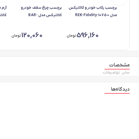
برچسب رکاب خودرو کالانیکس
برچسب چراغ سقف خودرو
آرم 
مدل REK-Fidelity-10750
کالانیکس مدل BAR-
مناسب برای فیدلیتی مجموعه
SAGH206BLC-10956 مناسب
4 عددی
برای پژو 206
مجموعه
120,060
596,160
تومان
تومان
مشخصات
سایر توضیحات
دیدگاه‌ها