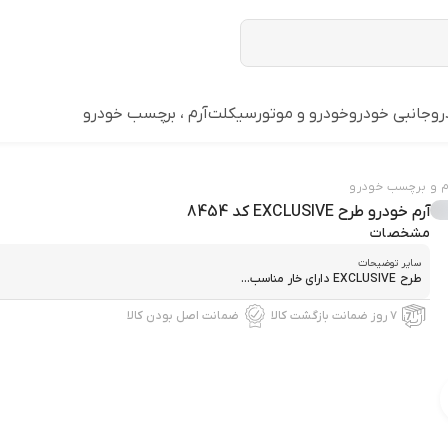
رو
جانبی خودرو
خودرو و موتورسیکلت
آرم ، برچسب خودرو
م و برچسب خودرو
آرم خودرو طرح EXCLUSIVE کد 8454
مشخصات
سایر توضیحات
طرح EXCLUSIVE داراي خار مناسب...
۷ روز ضمانت بازگشت کالا
ضمانت اصل بودن کالا