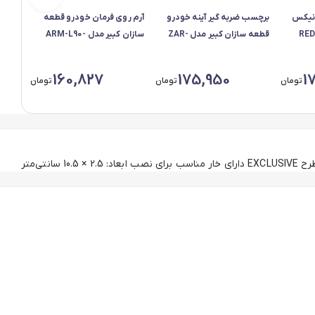
لانیکس
برچسب ضربه گیر آینه خودرو
آرم روی فرمان خودرو قطعه
پد مح
RED-
قطعه سازان کبیر مدل ZAR-
سازان کبیر مدل ARM-L90-
ب برای پژو 207 مجموعه
207-3010133 مناسب برای پژو
3010143 مناسب برای رنو ال 90
207 مجموعه 2 عددی
18 عددی
160,827
175,950
1
تومان
تومان
تومان
 داراي خار مناسب برای نصب ابعاد: 2.5 × 10.5 سانتی‌متر