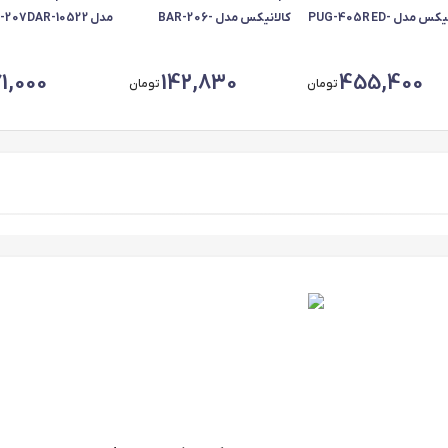
کالانیکس مدل PUG-405RED-
کالانیکس مدل BAR-206-
مدل 207DAR-10522
1058 مناسب برای پژو 405
10288 مناسب برای پژو 206
مناس
 3 عددی
مجموعه 2 عددی
4 عددی
71,000
142,830
455,400
تومان
تومان