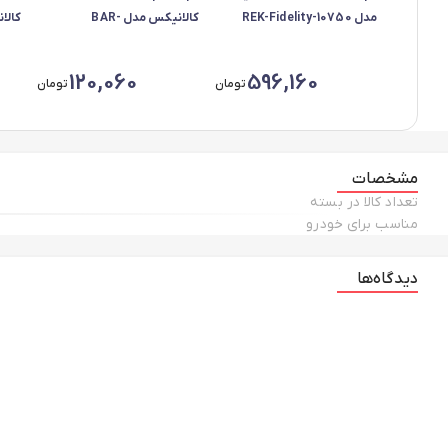
مدل REK-Fidelity-10750
کالانیکس مدل BAR-
مناسب برای فیدلیتی مجموعه
SAGH206BLC-10956 مناسب
4 عددی
برای پژو 206
مجموعه
120,060
596,160
تومان
تومان
مشخصات
تعداد کالا در بسته
مناسب برای خودرو
دیدگاه‌ها