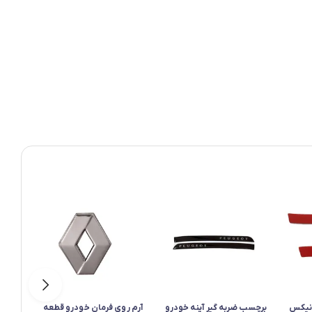
لانیکس
برچسب ضربه گیر آینه خودرو
آرم روی فرمان خودرو قطعه
پد مح