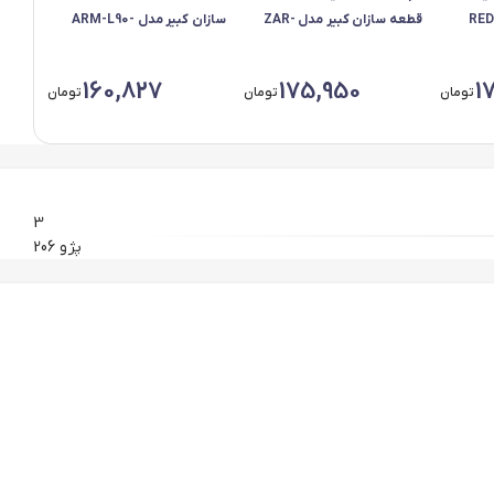
RED-
قطعه سازان کبیر مدل ZAR-
سازان کبیر مدل ARM-L90-
ب برای پژو 207 مجموعه
207-3010133 مناسب برای پژو
3010143 مناسب برای رنو ال 90
207 مجموعه 2 عددی
18 عددی
160,827
175,950
1
تومان
تومان
تومان
3
پژو 206