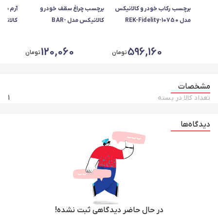
برچسب رکاب خودرو کالانیکس
برچسب چراغ سقف خودرو
آرم صن
مدل REK-Fidelity-10750
کالانیکس مدل BAR-
مناسب برای فیدلیتی مجموعه
SAGH206BLC-10956 مناسب
4 عددی
برای پژو 206
مجموعه 3 ع
120,060
596,160
تومان
تومان
مشخصات
تعداد کالا در بسته
1
دیدگاه‌ها
در حال حاضر دیدگاهی ثبت نشده!